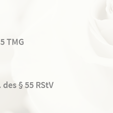
 5 TMG
. des § 55 RStV